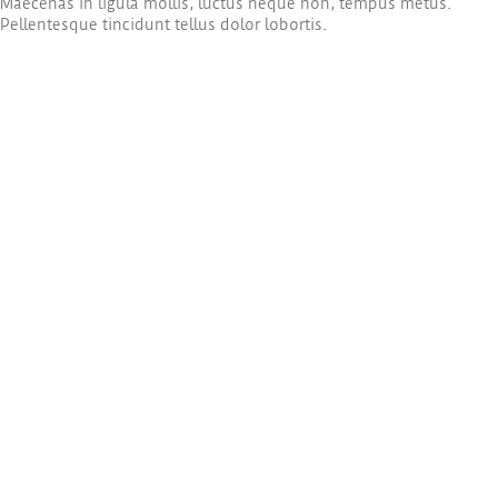
Maecenas in ligula mollis, luctus neque non, tempus metus.
Pellentesque tincidunt tellus dolor lobortis.