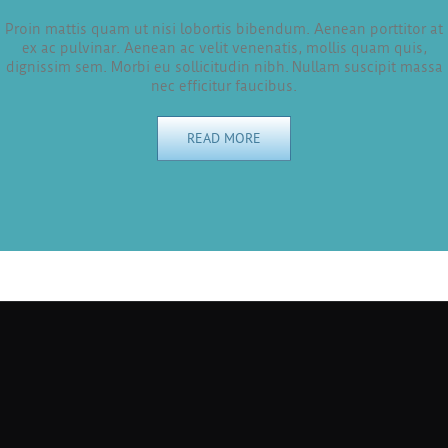
Proin mattis quam ut nisi lobortis bibendum. Aenean porttitor at
ex ac pulvinar. Aenean ac velit venenatis, mollis quam quis,
dignissim sem. Morbi eu sollicitudin nibh. Nullam suscipit massa
nec efficitur faucibus.
READ MORE